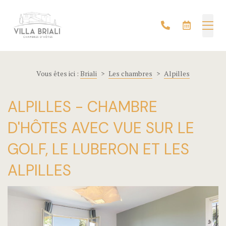
Conditions 
Contact
Villa Briali
Accueil
Découvrir l
La Maison
La Maison
Vous êtes ici :
Briali
>
Les chambres
>
Alpilles
FAQ
Les chambr
Les chambr
ALPILLES - CHAMBRE
Journal
Le Golf
Le Golf
D'HÔTES AVEC VUE SUR LE
La Maison
La région
La région
GOLF, LE LUBERON ET LES
Le Golf
ALPILLES
Contact
Contact
Les chambr
Réserver u
Maison d’hô